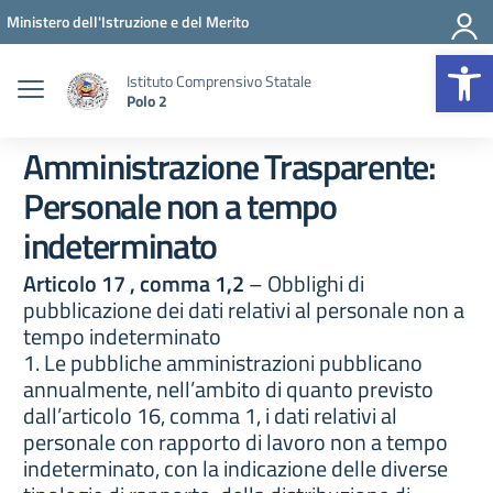
Vai ai contenuti
Vai al menu di navigazione
Vai al footer
Ministero dell'Istruzione e del Merito
Op
Istituto Comprensivo Statale
Polo 2
Amministrazione Trasparente:
Personale non a tempo
indeterminato
Articolo 17 , comma 1,2
– Obblighi di
pubblicazione dei dati relativi al personale non a
tempo indeterminato
1. Le pubbliche amministrazioni pubblicano
annualmente, nell’ambito di quanto previsto
dall’articolo 16, comma 1, i dati relativi al
personale con rapporto di lavoro non a tempo
indeterminato, con la indicazione delle diverse