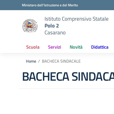
Vai ai contenuti
Vai al menu di navigazione
Vai al footer
Ministero dell'Istruzione e del Merito
Istituto Comprensivo Statale
Polo 2
Casarano
Scuola
Servizi
Novità
Didattica
Home
BACHECA SINDACALE
BACHECA SINDAC