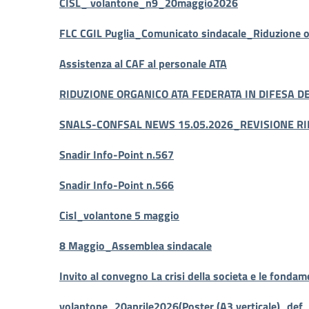
CISL_ volantone_n9_20maggio2026
FLC CGIL Puglia_Comunicato sindacale_Riduzione or
Assistenza al CAF al personale ATA
RIDUZIONE ORGANICO ATA FEDERATA IN DIFESA DEG
SNALS-CONFSAL NEWS 15.05.2026_REVISIONE RIF
Snadir Info-Point n.567
Snadir Info-Point n.566
Cisl_volantone 5 maggio
8 Maggio_Assemblea sindacale
Invito al convegno La crisi della societa e le fonda
volantone_20aprile2026(Poster (A3 verticale)_def