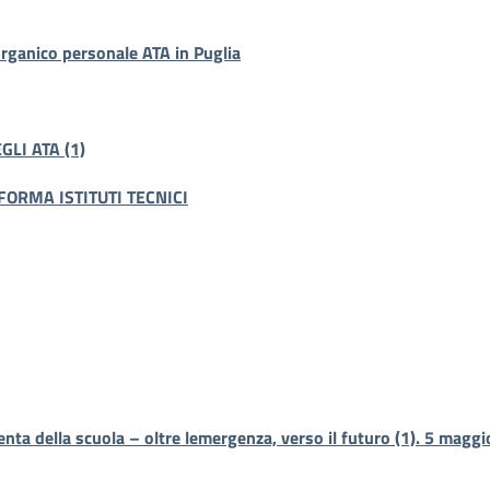
ganico personale ATA in Puglia
LI ATA (1)
ORMA ISTITUTI TECNICI
menta della scuola – oltre lemergenza, verso il futuro (1). 5 mag