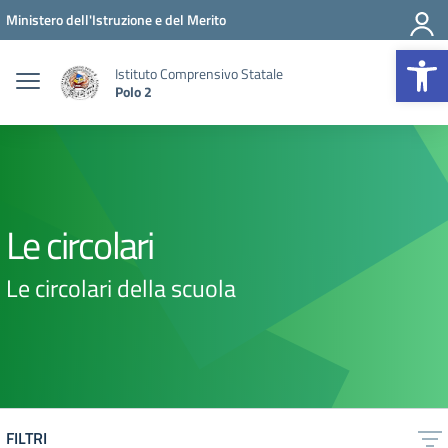
Vai ai contenuti
Vai al menu di navigazione
Vai al footer
Ministero dell'Istruzione e del Merito
Op
Istituto Comprensivo Statale
Polo 2
Le circolari
Le circolari della scuola
FILTRI