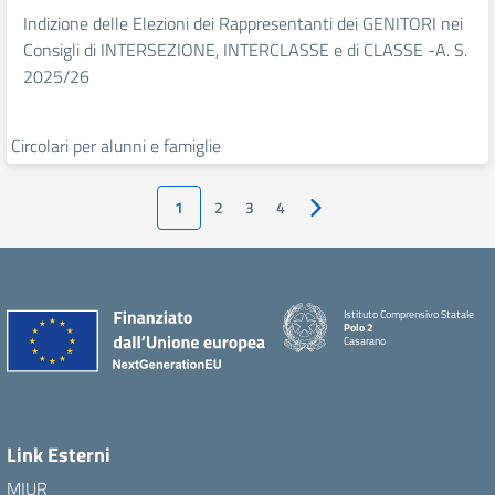
Indizione delle Elezioni dei Rappresentanti dei GENITORI nei
Consigli di INTERSEZIONE, INTERCLASSE e di CLASSE -A. S.
2025/26
Circolari per alunni e famiglie
1
2
3
4
Pagina successiva
Istituto Comprensivo Statale
Polo 2
Casarano
Link Esterni
MIUR