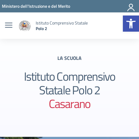
Vai ai contenuti
Vai al menu di navigazione
Vai al footer
Ministero dell'Istruzione e del Merito
Op
Istituto Comprensivo Statale
Polo 2
LA SCUOLA
Istituto Comprensivo
Statale Polo 2
Casarano