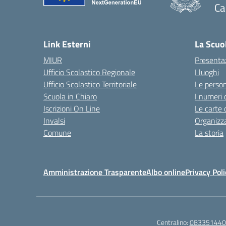
Ca
Link Esterni
La Scuo
MIUR
Presenta
Ufficio Scolastico Regionale
I luoghi
Ufficio Scolastico Territoriale
Le perso
Scuola in Chiaro
I numeri 
Iscrizioni On Line
Le carte 
Invalsi
Organizz
Comune
La storia
Amministrazione Trasparente
Albo online
Privacy Poli
Centralino:
083351440