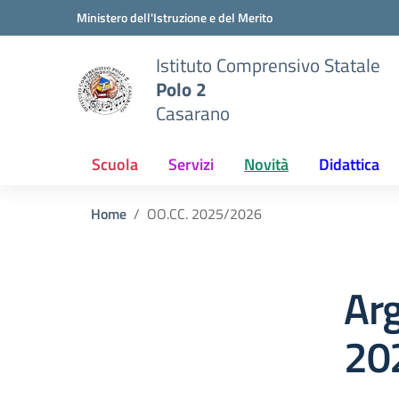
Vai ai contenuti
Vai al menu di navigazione
Vai al footer
Ministero dell'Istruzione e del Merito
Istituto Comprensivo Statale
Polo 2
Casarano
Scuola
Servizi
Novità
Didattica
Home
OO.CC. 2025/2026
Ar
20