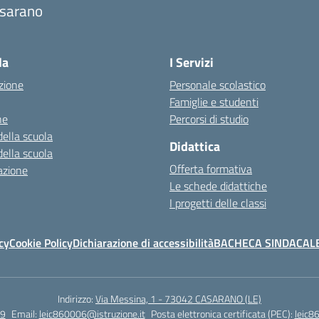
sarano
la
I Servizi
zione
Personale scolastico
Famiglie e studenti
ne
Percorsi di studio
della scuola
Didattica
della scuola
Offerta formativa
azione
Le schede didattiche
I progetti delle classi
cy
Cookie Policy
Dichiarazione di accessibilità
BACHECA SINDACAL
Indirizzo:
Via Messina, 1 - 73042 CASARANO (LE)
9
Email:
leic860006@istruzione.it
Posta elettronica certificata (PEC):
leic8