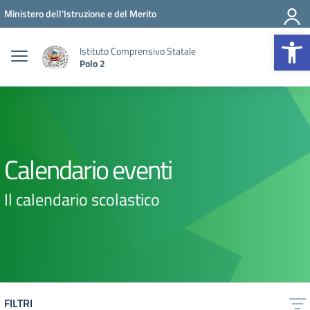
Vai ai contenuti
Vai al menu di navigazione
Vai al footer
Ministero dell'Istruzione e del Merito
Op
Istituto Comprensivo Statale
Polo 2
Calendario eventi
Il calendario scolastico
FILTRI