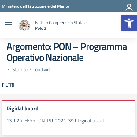
Vai ai contenuti
Vai al menu di navigazione
Vai al footer
Ministero dell'Istruzione e del Merito
Op
Istituto Comprensivo Statale
Polo 2
Argomento: PON – Programma
Operativo Nazionale
Stampa / Condividi
FILTRI
Digidal board
13.1.2A-FESRPON-PU-2021-391 Digidal board