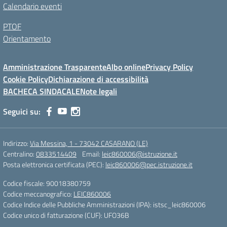
Calendario eventi
PTOF
Orientamento
Amministrazione Trasparente
Albo online
Privacy Policy
Cookie Policy
Dichiarazione di accessibilità
BACHECA SINDACALE
Note legali
Seguici su:
Indirizzo:
Via Messina, 1 - 73042 CASARANO (LE)
Centralino:
0833514409
Email:
leic860006@istruzione.it
Posta elettronica certificata (PEC):
leic860006@pec.istruzione.it
Codice fiscale: 90018380759
Codice meccanografico:
LEIC860006
Codice Indice delle Pubbliche Amministrazioni (IPA): istsc_leic860006
Codice unico di fatturazione (CUF): UFO36B