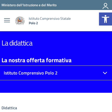
Vai ai contenuti
Vai al menu di navigazione
Vai al footer
Ministero dell'Istruzione e del Merito
Op
Istituto Comprensivo Statale
Polo 2
La didattica
La nostra offerta formativa
Istituto Comprensivo Polo 2
Didattica