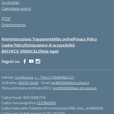
Le circolari
Calendario eventi
PTOF
Orientamento
Amministrazione Trasparente
Albo online
Privacy Policy
Cookie Policy
Dichiarazione di accessibilità
BACHECA SINDACALE
Note legali
Seguici su:
Indirizzo:
Via Messina, 1 - 73042 CASARANO (LE)
Centralino:
0833514409
Email:
leic860006@istruzione.it
Posta elettronica certificata (PEC):
leic860006@pec.istruzione.it
Codice fiscale: 90018380759
Codice meccanografico:
LEIC860006
Codice Indice delle Pubbliche Amministrazioni (IPA): istsc_leic860006
Codice unico di fatturazione (CUF): UFO36B