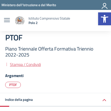
Vai ai contenuti
Vai al menu di navigazione
Vai al footer
Ministero dell'Istruzione e del Merito
Op
Istituto Comprensivo Statale
Polo 2
PTOF
Piano Triennale Offerta Formativa Triennio
2022-2025
Stampa / Condividi
Argomenti
PTOF
Indice della pagina