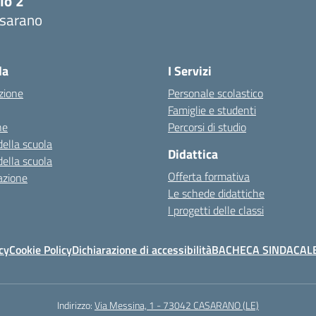
lo 2
sarano
la
I Servizi
zione
Personale scolastico
Famiglie e studenti
ne
Percorsi di studio
della scuola
Didattica
della scuola
Offerta formativa
azione
Le schede didattiche
I progetti delle classi
cy
Cookie Policy
Dichiarazione di accessibilità
BACHECA SINDACAL
Indirizzo:
Via Messina, 1 - 73042 CASARANO (LE)