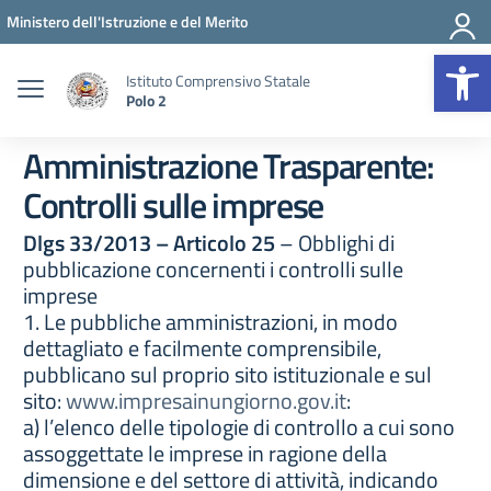
Vai ai contenuti
Vai al menu di navigazione
Vai al footer
Ministero dell'Istruzione e del Merito
Op
Istituto Comprensivo Statale
Polo 2
Amministrazione Trasparente:
Controlli sulle imprese
Dlgs 33/2013 – Articolo 25
– Obblighi di
pubblicazione concernenti i controlli sulle
imprese
1. Le pubbliche amministrazioni, in modo
dettagliato e facilmente comprensibile,
pubblicano sul proprio sito istituzionale e sul
sito:
www.impresainungiorno.gov.it
:
a) l’elenco delle tipologie di controllo a cui sono
assoggettate le imprese in ragione della
dimensione e del settore di attività, indicando