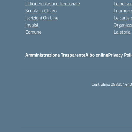
Ufficio Scolastico Territoriale
Le perso
Scuola in Chiaro
I numeri 
Iscrizioni On Line
Le carte 
Invalsi
Organizz
Comune
La storia
Amministrazione Trasparente
Albo online
Privacy Poli
Centralino:
083351440