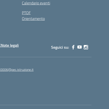
Calendario eventi
PTOF
Orientamento
E
Note legali
Seguici su:
60006@pec.istruzione.it