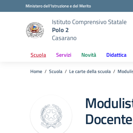
Vai ai contenuti
Vai al menu di navigazione
Vai al footer
Ministero dell'Istruzione e del Merito
Istituto Comprensivo Statale
Polo 2
Casarano
Scuola
Servizi
Novità
Didattica
Home
Scuola
Le carte della scuola
Modulis
Modulist
Docente