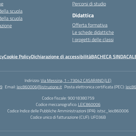
ne
Percorsi di studio
della scuola
Didattica
della scuola
Offerta formativa
azione
Le schede didattiche
I progetti delle classi
cy
Cookie Policy
Dichiarazione di accessibilità
BACHECA SINDACAL
Indirizzo:
Via Messina, 1 - 73042 CASARANO (LE)
9
Email:
leic860006@istruzione.it
Posta elettronica certificata (PEC):
leic8
Codice fiscale: 90018380759
Codice meccanografico:
LEIC860006
Codice Indice delle Pubbliche Amministrazioni (IPA): istsc_leic860006
Codice unico di fatturazione (CUF): UFO36B