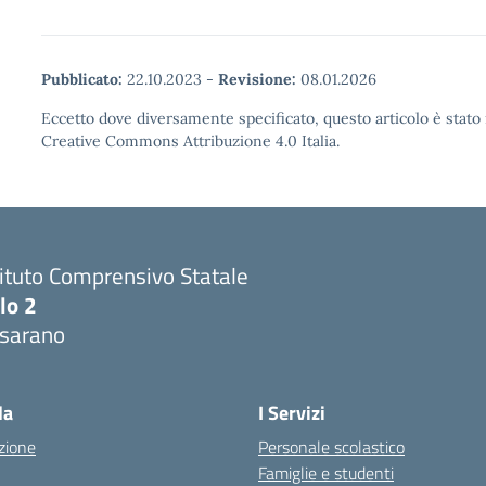
Pubblicato:
22.10.2023
-
Revisione:
08.01.2026
Eccetto dove diversamente specificato, questo articolo è stato 
Creative Commons Attribuzione 4.0 Italia.
tituto Comprensivo Statale
lo 2
sarano
la
I Servizi
zione
Personale scolastico
Famiglie e studenti