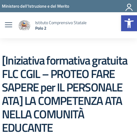
Vai ai contenuti
Vai al menu di navigazione
Vai al footer
Ministero dell'Istruzione e del Merito
Op
Istituto Comprensivo Statale
Polo 2
[Iniziativa formativa gratuita
FLC CGIL – PROTEO FARE
SAPERE per IL PERSONALE
ATA] LA COMPETENZA ATA
NELLA COMUNITÀ
EDUCANTE