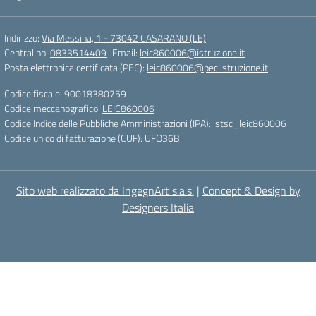
Indirizzo:
Via Messina, 1 - 73042 CASARANO (LE)
Centralino:
0833514409
Email:
leic860006@istruzione.it
Posta elettronica certificata (PEC):
leic860006@pec.istruzione.it
Codice fiscale: 90018380759
Codice meccanografico:
LEIC860006
Codice Indice delle Pubbliche Amministrazioni (IPA): istsc_leic860006
Codice unico di fatturazione (CUF): UFO36B
Sito web realizzato da IngegnArt s.a.s.
|
Concept & Design by
Designers Italia